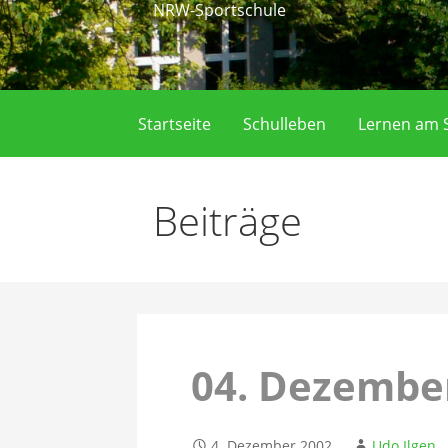
NRW-Sportschule
Startseite
Schulleben
Lernen am S
Beiträge
04. Dezembe
4. Dezember 2002
Udo Ilgen