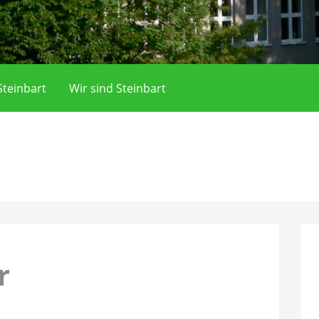
teinbart
Wir sind Steinbart
r