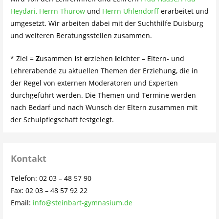
Heydari,
Herrn Thurow
und
Herrn Uhlendorff
erarbeitet und
umgesetzt. Wir arbeiten dabei mit der Suchthilfe Duisburg
und weiteren Beratungsstellen zusammen.
* Ziel =
Z
usammen
i
st
e
rziehen
l
eichter – Eltern- und
Lehrerabende zu aktuellen Themen der Erziehung, die in
der Regel von externen Moderatoren und Experten
durchgeführt werden. Die Themen und Termine werden
nach Bedarf und nach Wunsch der Eltern zusammen mit
der Schulpflegschaft festgelegt.
Kontakt
Telefon: 02 03 – 48 57 90
Fax: 02 03 – 48 57 92 22
Email:
info@steinbart-gymnasium.de