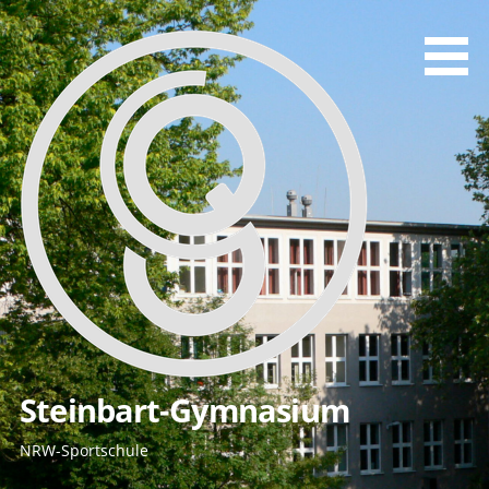
Zum
Inhalt
springen
Steinbart-Gymnasium
NRW-Sportschule