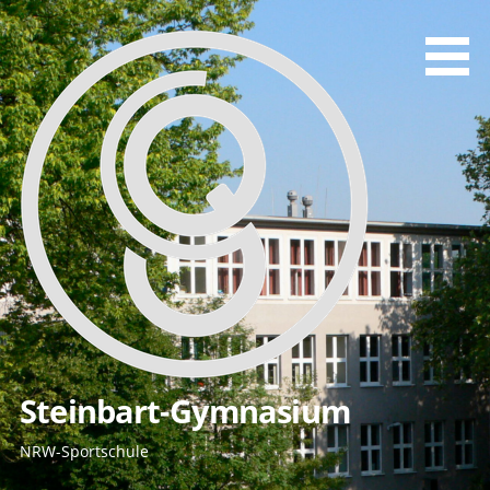
Zum
Inhalt
springen
Steinbart-Gymnasium
NRW-Sportschule