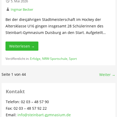
5. Mai 2026
Ingmar Becker
Bei der diesjährigen Stadtmeisterschaft im Hockey der
Altersklasse U16 gingen insgesamt 28 Schülerinnen des
Steinbart-Gymnasium Duisburg an den Start. Aufgeteilt…
Weiterlesen →
Veröffentlicht in:
Erfolge
,
NRW-Sportschule
,
Sport
Beitrag
Seite 1 von 44
Weiter →
Navigation
Kontakt
Telefon: 02 03 – 48 57 90
Fax: 02 03 – 48 57 92 22
Email:
info@steinbart-gymnasium.de