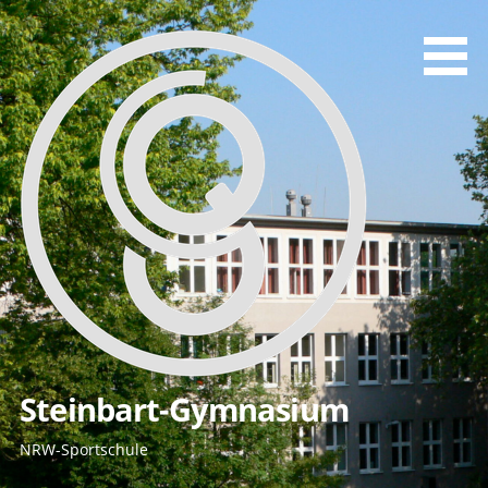
Zum
Inhalt
springen
Steinbart-Gymnasium
NRW-Sportschule