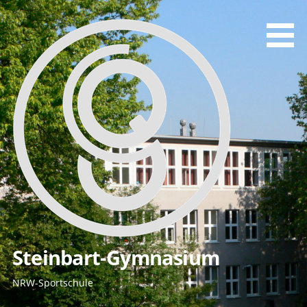
Zum
Inhalt
springen
Steinbart-Gymnasium
NRW-Sportschule