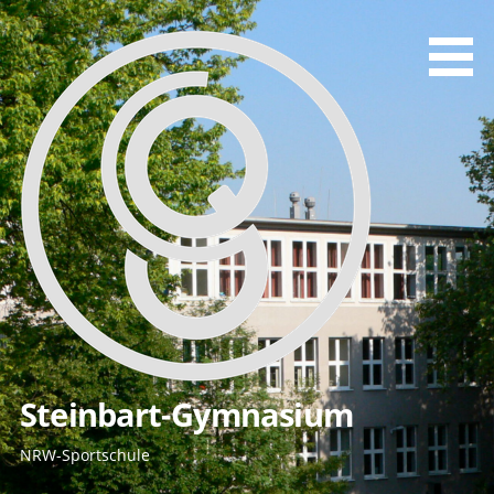
Zum
Inhalt
springen
Steinbart-Gymnasium
NRW-Sportschule