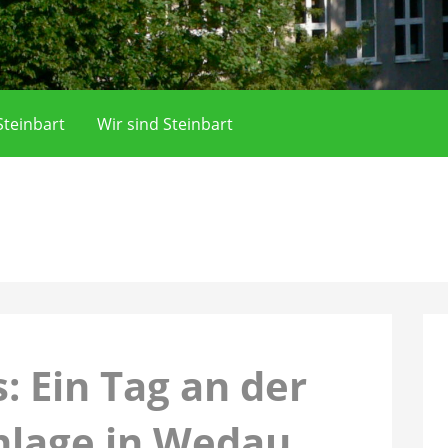
teinbart
Wir sind Steinbart
: Ein Tag an der
nlage in Wedau