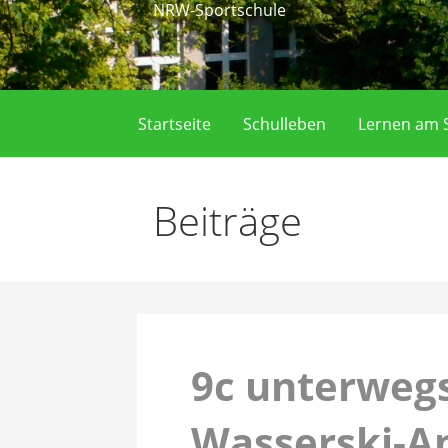
NRW-Sportschule
Startseite
Schulleben
Lernen am S
Beiträge
9c unterwegs
Wasserski-A