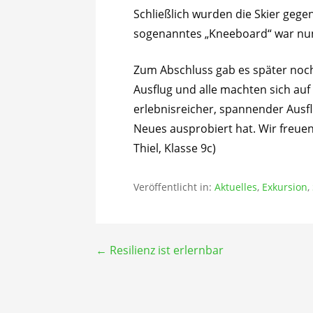
Schließlich wurden die Skier gege
sogenanntes „Kneeboard“ war nun
Zum Abschluss gab es später no
Ausflug und alle machten sich au
erlebnisreicher, spannender Ausf
Neues ausprobiert hat. Wir freuen
Thiel, Klasse 9c)
Veröffentlicht in:
Aktuelles
,
Exkursion
,
Beitragsnavigation
← Resilienz ist erlernbar