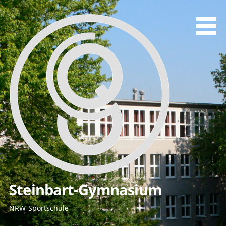
Zum
Inhalt
springen
Steinbart-Gymnasium
NRW-Sportschule