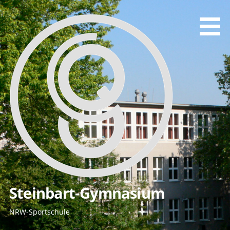
Zum
Inhalt
springen
Steinbart-Gymnasium
NRW-Sportschule