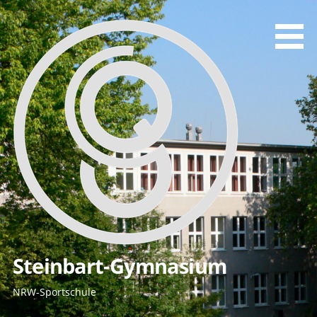
Zum
Inhalt
springen
Steinbart-Gymnasium
NRW-Sportschule