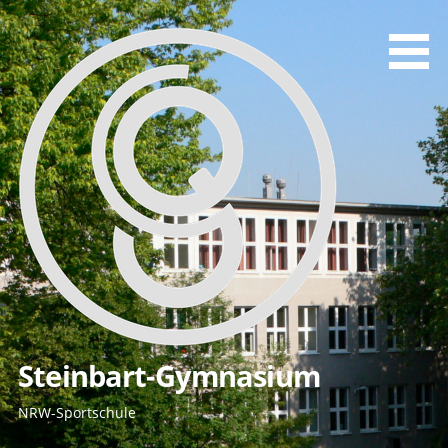
Zum
Inhalt
springen
Steinbart-Gymnasium
NRW-Sportschule