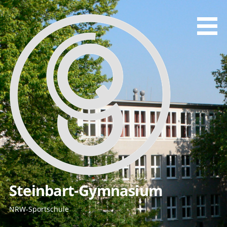
Zum
Inhalt
springen
Steinbart-Gymnasium
NRW-Sportschule