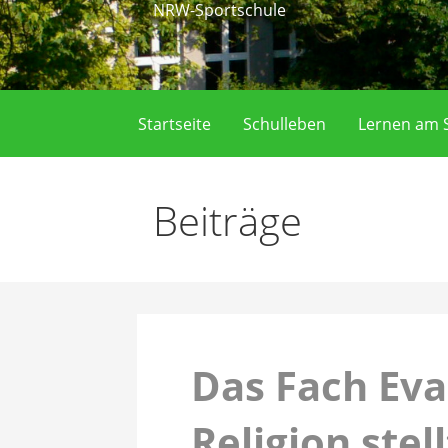
NRW-Sportschule
Startseite
Schulleben
Lernen am S
Beiträge
Das Fach Eva
Religion stell