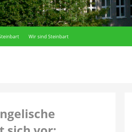
teinbart
Wir sind Steinbart
ngelische
t sich vor: