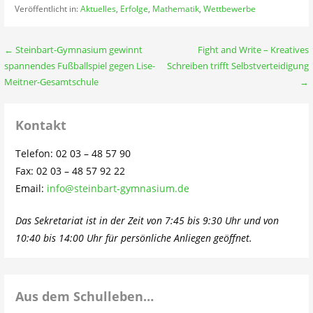
Veröffentlicht in:
Aktuelles
,
Erfolge
,
Mathematik
,
Wettbewerbe
Beitragsnavigation
← Steinbart-Gymnasium gewinnt
Fight and Write – Kreatives
spannendes Fußballspiel gegen Lise-
Schreiben trifft Selbstverteidigung
Meitner-Gesamtschule
→
Kontakt
Telefon: 02 03 – 48 57 90
Fax: 02 03 – 48 57 92 22
Email:
info@steinbart-gymnasium.de
Das Sekretariat ist in der Zeit von 7:45 bis 9:30 Uhr und von
10:40 bis 14:00 Uhr für persönliche Anliegen geöffnet.
Aus dem Schulleben…