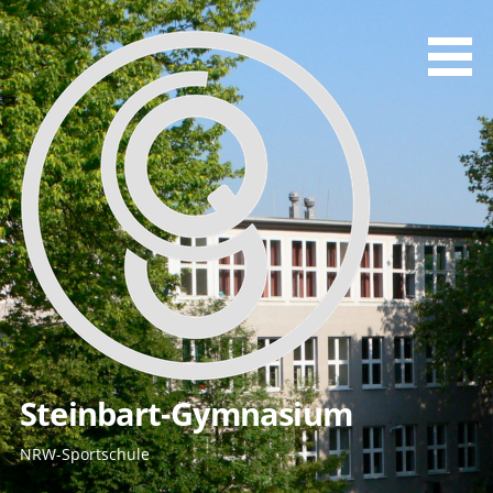
Zum
Inhalt
springen
Steinbart-Gymnasium
NRW-Sportschule