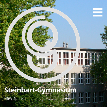
Zum
Inhalt
springen
Steinbart-Gymnasium
NRW-Sportschule