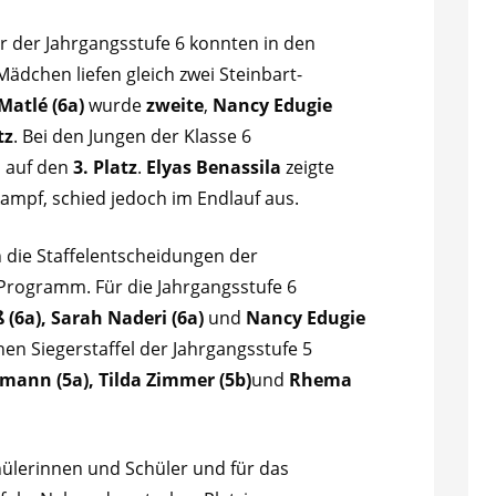
r der Jahrgangsstufe 6 konnten in den
Mädchen liefen gleich zwei Steinbart-
Matlé (6a)
wurde
zweite
,
Nancy Edugie
tz
. Bei den Jungen der Klasse 6
s auf den
3. Platz
.
Elyas Benassila
zeigte
ampf, schied jedoch im Endlauf aus.
 die Staffelentscheidungen der
Programm. Für die Jahrgangsstufe 6
 (6a), Sarah Naderi (6a)
und
Nancy Edugie
chen Siegerstaffel der Jahrgangsstufe 5
mann (5a), Tilda Zimmer (5b)
und
Rhema
hülerinnen und Schüler und für das