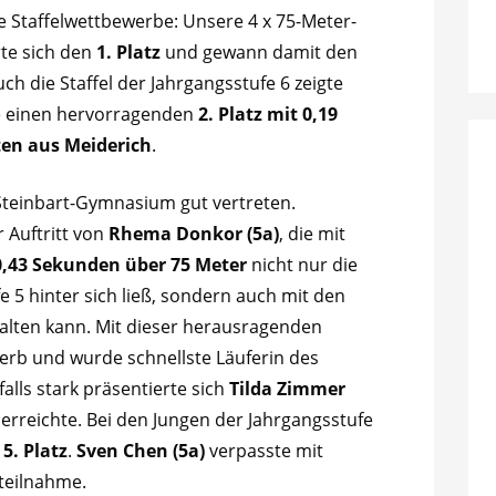
ie Staffelwettbewerbe: Unsere 4 x 75-Meter-
rte sich den
1. Platz
und gewann damit den
uch die Staffel der Jahrgangsstufe 6 zeigte
te einen hervorragenden
2. Platz mit 0,19
ten aus Meiderich
.
 Steinbart-Gymnasium gut vertreten.
 Auftritt von
Rhema Donkor (5a)
, die mit
0,43 Sekunden über 75 Meter
nicht nur die
 5 hinter sich ließ, sondern auch mit den
halten kann. Mit dieser herausragenden
rb und wurde schnellste Läuferin des
lls stark präsentierte sich
Tilda Zimmer
erreichte. Bei den Jungen der Jahrgangsstufe
n
5. Platz
.
Sven Chen (5a)
verpasste mit
lteilnahme.