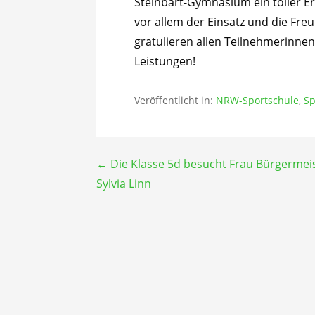
Steinbart-Gymnasium ein toller E
vor allem der Einsatz und die Fr
gratulieren allen Teilnehmerinnen
Leistungen!
Veröffentlicht in:
NRW-Sportschule
,
Sp
Beitragsnavigation
← Die Klasse 5d besucht Frau Bürgermei
Sylvia Linn