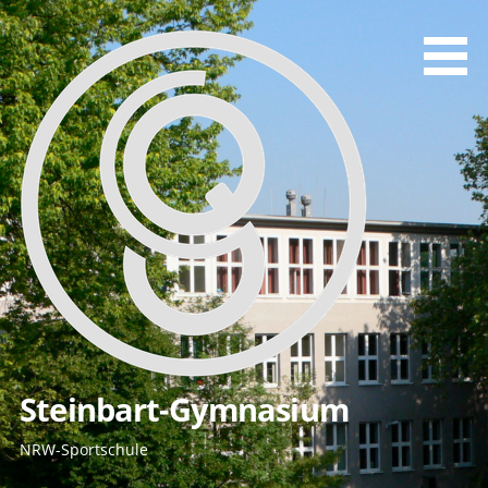
Zum
Inhalt
springen
Steinbart-Gymnasium
NRW-Sportschule