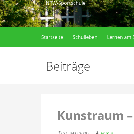
NRW-Sportschule
Startseite
Schulleben
Lernen am S
Beiträge
Kunstraum –
21. Mai 2020
admin