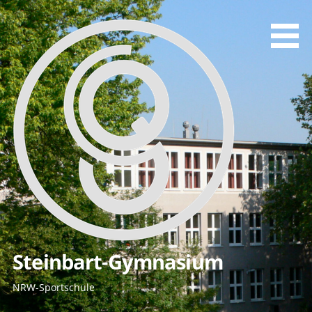
Zum
Inhalt
springen
Steinbart-Gymnasium
NRW-Sportschule