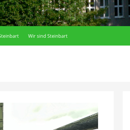
teinbart
Wir sind Steinbart