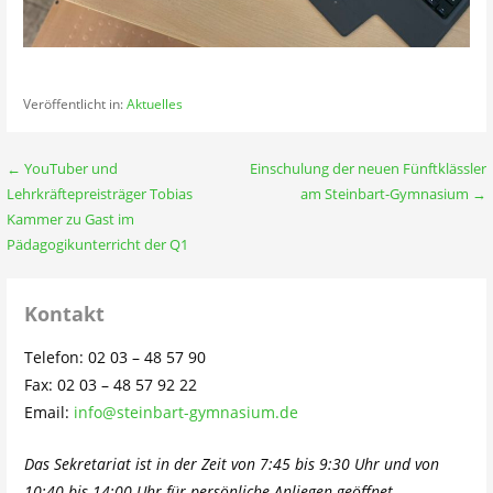
Veröffentlicht in:
Aktuelles
Beitragsnavigation
← YouTuber und
Einschulung der neuen Fünftklässler
Lehrkräftepreisträger Tobias
am Steinbart-Gymnasium →
Kammer zu Gast im
Pädagogikunterricht der Q1
Kontakt
Telefon: 02 03 – 48 57 90
Fax: 02 03 – 48 57 92 22
Email:
info@steinbart-gymnasium.de
Das Sekretariat ist in der Zeit von 7:45 bis 9:30 Uhr und von
10:40 bis 14:00 Uhr für persönliche Anliegen geöffnet.