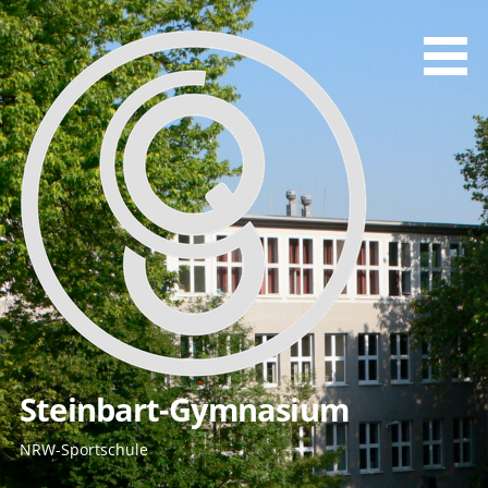
Zum
Inhalt
springen
Steinbart-Gymnasium
NRW-Sportschule