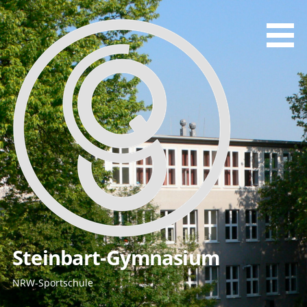
Zum
Inhalt
springen
Steinbart-Gymnasium
NRW-Sportschule