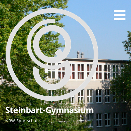
Zum
Inhalt
springen
Steinbart-Gymnasium
NRW-Sportschule