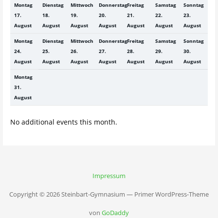
Montag
Dienstag
Mittwoch
Donnerstag
Freitag
Samstag
Sonntag
17.
18.
19.
20.
21.
22.
23.
August
August
August
August
August
August
August
Montag
Dienstag
Mittwoch
Donnerstag
Freitag
Samstag
Sonntag
24.
25.
26.
27.
28.
29.
30.
August
August
August
August
August
August
August
Montag
31.
August
No additional events this month.
Impressum
Copyright © 2026 Steinbart-Gymnasium — Primer WordPress-Theme
von
GoDaddy