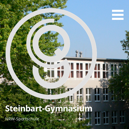
Zum
Inhalt
springen
Steinbart-Gymnasium
NRW-Sportschule