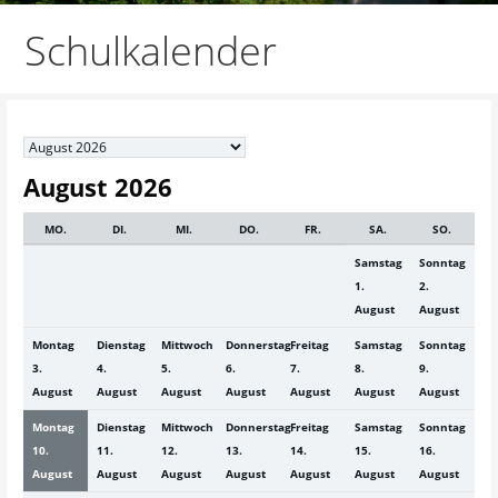
Schulkalender
Month
selection
August 2026
MO.
DI.
MI.
DO.
FR.
SA.
SO.
Samstag
Sonntag
1.
2.
August
August
Montag
Dienstag
Mittwoch
Donnerstag
Freitag
Samstag
Sonntag
3.
4.
5.
6.
7.
8.
9.
August
August
August
August
August
August
August
Montag
Dienstag
Mittwoch
Donnerstag
Freitag
Samstag
Sonntag
10.
11.
12.
13.
14.
15.
16.
August
August
August
August
August
August
August