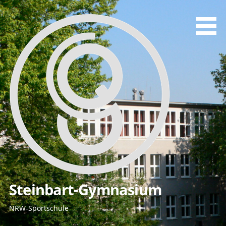
Zum
Inhalt
springen
Steinbart-Gymnasium
NRW-Sportschule