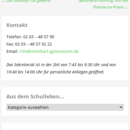
Beitragsnavigation
← Das Steinbart hat gewählt
Gesunde Ernährung: Von der
Theorie zur Praxis →
Kontakt
Telefon: 02 03 – 48 57 90
Fax: 02 03 – 48 57 92 22
Email:
info@steinbart-gymnasium.de
Das Sekretariat ist in der Zeit von 7:45 bis 9:30 Uhr und von
10:40 bis 14:00 Uhr für persönliche Anliegen geöffnet.
Aus dem Schulleben…
Aus
dem
Schulleben…