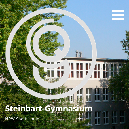
Zum
Inhalt
springen
Steinbart-Gymnasium
NRW-Sportschule