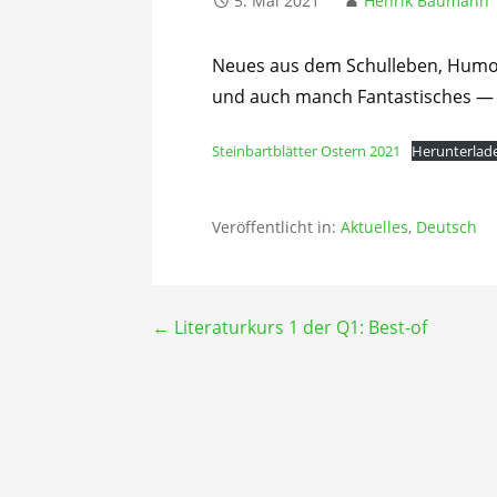
5. Mai 2021
Henrik Baumann
Neues aus dem Schulleben, Humor,
und auch manch Fantastisches — da
Steinbartblätter Ostern 2021
Herunterlad
Veröffentlicht in:
Aktuelles
,
Deutsch
Beitragsnavigation
← Literaturkurs 1 der Q1: Best-of