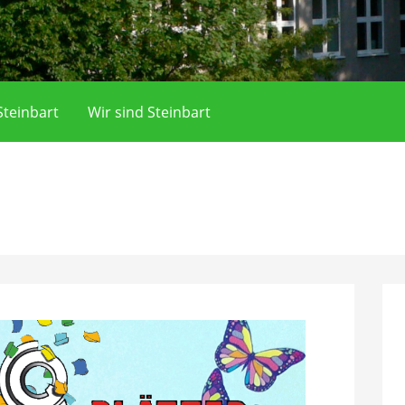
teinbart
Wir sind Steinbart