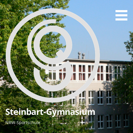
Zum
Inhalt
springen
Steinbart-Gymnasium
NRW-Sportschule