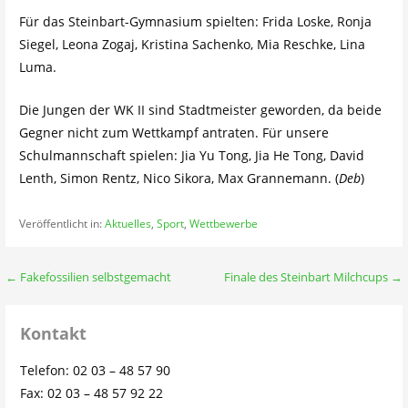
Für das Steinbart-Gymnasium spielten: Frida Loske, Ronja
Siegel, Leona Zogaj, Kristina Sachenko, Mia Reschke, Lina
Luma.
Die Jungen der WK II sind Stadtmeister geworden, da beide
Gegner nicht zum Wettkampf antraten. Für unsere
Schulmannschaft spielen: Jia Yu Tong, Jia He Tong, David
Lenth, Simon Rentz, Nico Sikora, Max Grannemann. (
Deb
)
Veröffentlicht in:
Aktuelles
,
Sport
,
Wettbewerbe
Beitragsnavigation
← Fakefossilien selbstgemacht
Finale des Steinbart Milchcups →
Kontakt
Telefon: 02 03 – 48 57 90
Fax: 02 03 – 48 57 92 22