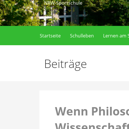
NRW-Sportschule
Startseite
Schulleben
Lernen am S
Beiträge
Wenn Philos
Wissenschaft 