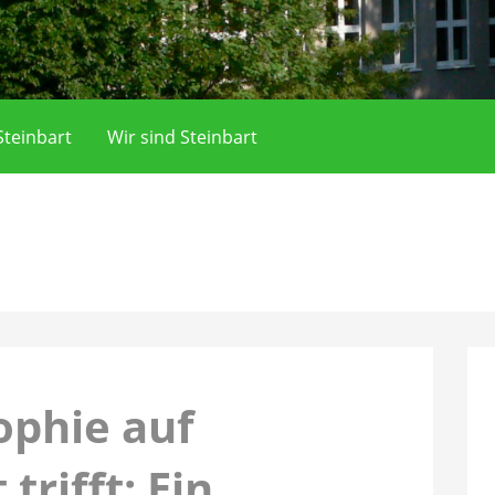
teinbart
Wir sind Steinbart
ophie auf
trifft: Ein