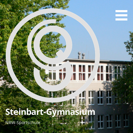
Zum
Inhalt
springen
Steinbart-Gymnasium
NRW-Sportschule