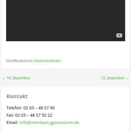
Veröffentlicht in:
Adventskalender
Beitragsnavigation
← 10. Dezember
12. Dezember →
Kontakt
Telefon: 02 03 – 48 57 90
Fax: 02 03 – 48 57 92 22
Email:
info@steinbart-gymnasium.de