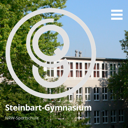
Zum
Inhalt
springen
Steinbart-Gymnasium
NRW-Sportschule