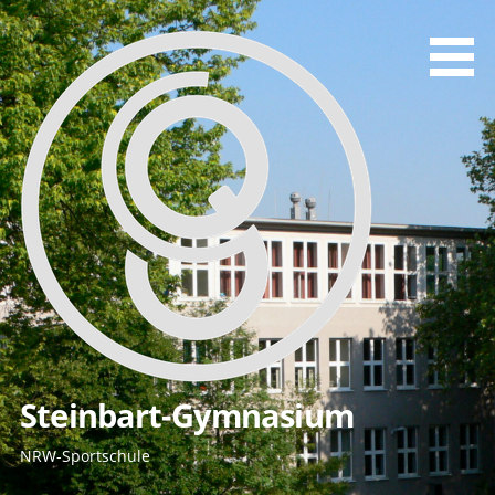
Zum
Inhalt
springen
Steinbart-Gymnasium
NRW-Sportschule