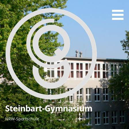
Zum
Inhalt
springen
Steinbart-Gymnasium
NRW-Sportschule