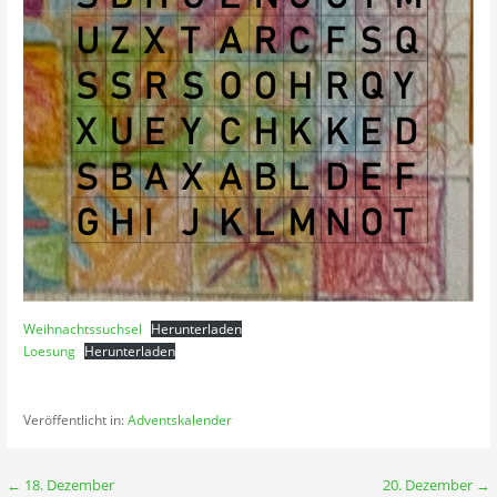
Weihnachtssuchsel
Herunterladen
Loesung
Herunterladen
Veröffentlicht in:
Adventskalender
Beitragsnavigation
← 18. Dezember
20. Dezember →