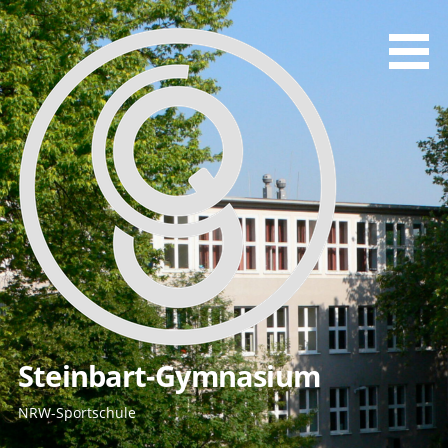
Zum
Inhalt
springen
Steinbart-Gymnasium
NRW-Sportschule