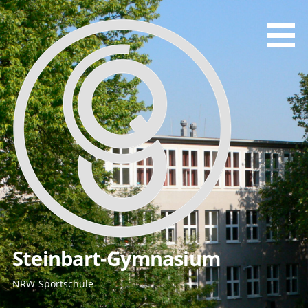
Zum
Inhalt
springen
Steinbart-Gymnasium
NRW-Sportschule