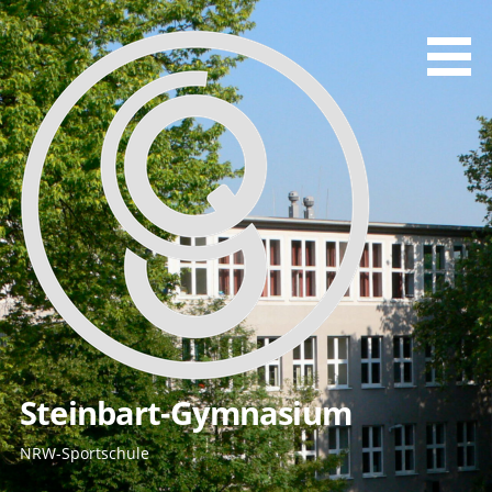
Zum
Inhalt
springen
Steinbart-Gymnasium
NRW-Sportschule