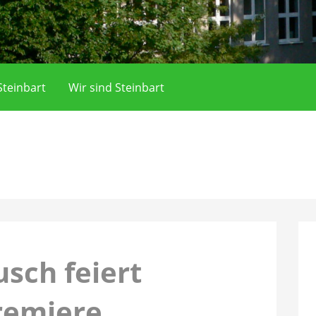
teinbart
Wir sind Steinbart
usch feiert
remiere