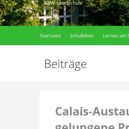
NRW-Sportschule
Startseite
Schulleben
Lernen am S
Beiträge
Calais-Austa
gelungene P