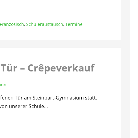
Französisch
,
Schüleraustausch
,
Termine
 Tür – Crêpeverkauf
ann
ffenen Tür am Steinbart-Gymnasium statt.
d von unserer Schule…