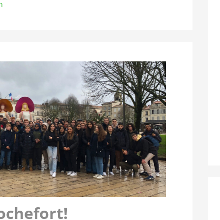
h
ochefort!