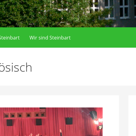
teinbart
Wir sind Steinbart
ösisch