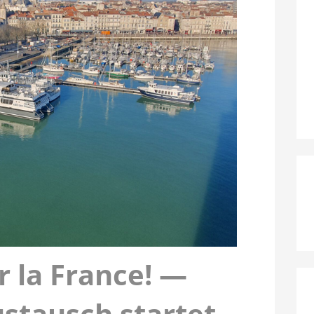
r la France! —
stausch startet