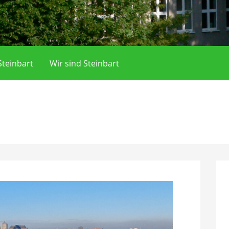
teinbart
Wir sind Steinbart