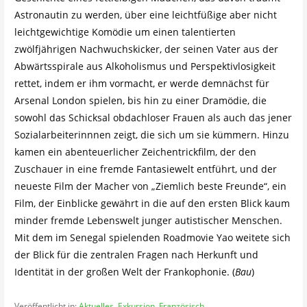
Astronautin zu werden, über eine leichtfüßige aber nicht
leichtgewichtige Komödie um einen talentierten
zwölfjährigen Nachwuchskicker, der seinen Vater aus der
Abwärtsspirale aus Alkoholismus und Perspektivlosigkeit
rettet, indem er ihm vormacht, er werde demnächst für
Arsenal London spielen, bis hin zu einer Dramödie, die
sowohl das Schicksal obdachloser Frauen als auch das jener
Sozialarbeiterinnnen zeigt, die sich um sie kümmern. Hinzu
kamen ein abenteuerlicher Zeichentrickfilm, der den
Zuschauer in eine fremde Fantasiewelt entführt, und der
neueste Film der Macher von „Ziemlich beste Freunde“, ein
Film, der Einblicke gewährt in die auf den ersten Blick kaum
minder fremde Lebenswelt junger autistischer Menschen.
Mit dem im Senegal spielenden Roadmovie Yao weitete sich
der Blick für die zentralen Fragen nach Herkunft und
Identität in der großen Welt der Frankophonie. (
Bau
)
Veröffentlicht in:
Aktuelles
,
Exkursion
,
Französisch