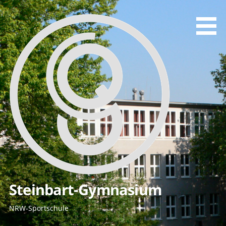
Zum
Inhalt
springen
Steinbart-Gymnasium
NRW-Sportschule