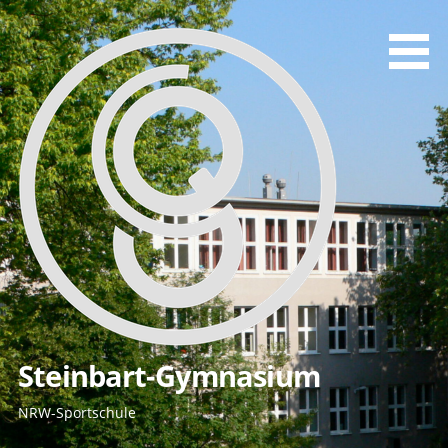
Zum
Inhalt
springen
Steinbart-Gymnasium
NRW-Sportschule