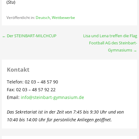
(
Stu
)
Veröffentlicht in:
Deutsch
,
Wettbewerbe
Beitragsnavigation
← Der STEINBART-MILCHCUP
Lisa und Lena treffen die Flag
Football AG des Steinbart-
Gymnasiums →
Kontakt
Telefon: 02 03 – 48 57 90
Fax: 02 03 – 48 57 92 22
Email:
info@steinbart-gymnasium.de
Das Sekretariat ist in der Zeit von 7:45 bis 9:30 Uhr und von
10:40 bis 14:00 Uhr für persönliche Anliegen geöffnet.