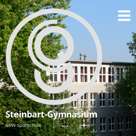
Zum
Inhalt
springen
Steinbart-Gymnasium
NRW-Sportschule