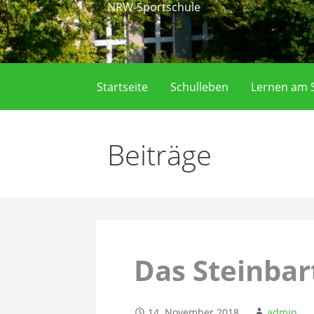
NRW-Sportschule
Startseite
Schulleben
Lernen am S
Beiträge
Das Steinbar
14. November 2018
admin