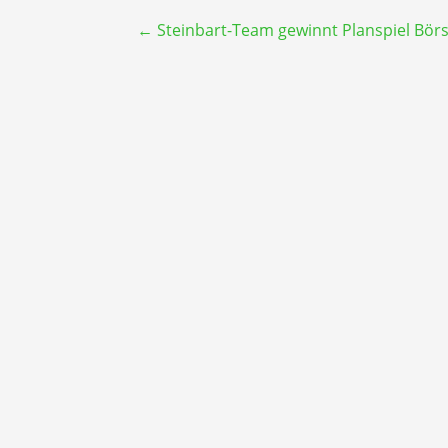
Beitragsnavigation
← Steinbart-Team gewinnt Planspiel Bör