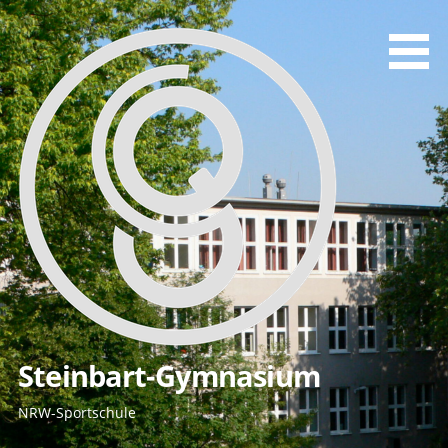
Zum
Inhalt
springen
Steinbart-Gymnasium
NRW-Sportschule