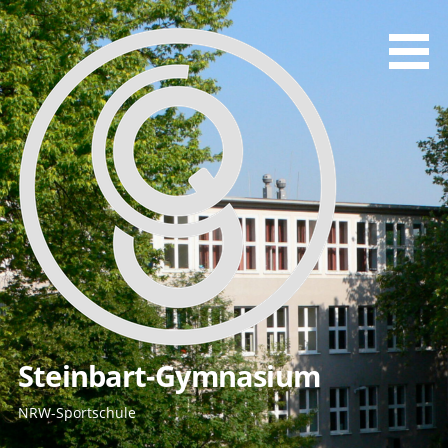
Zum
Inhalt
springen
Steinbart-Gymnasium
NRW-Sportschule