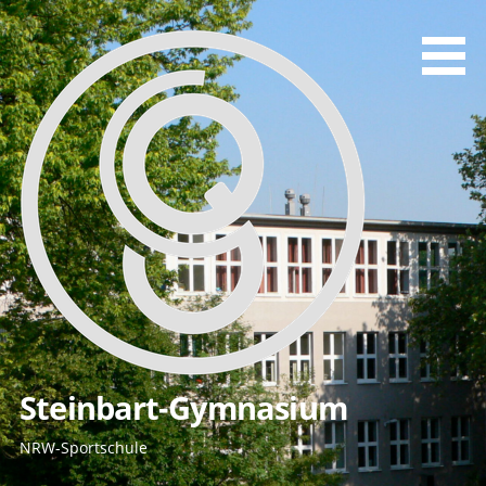
Zum
Inhalt
springen
Steinbart-Gymnasium
NRW-Sportschule