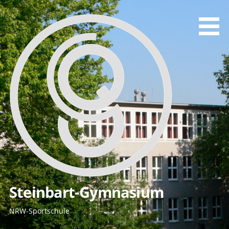
Zum
Inhalt
springen
Steinbart-Gymnasium
NRW-Sportschule