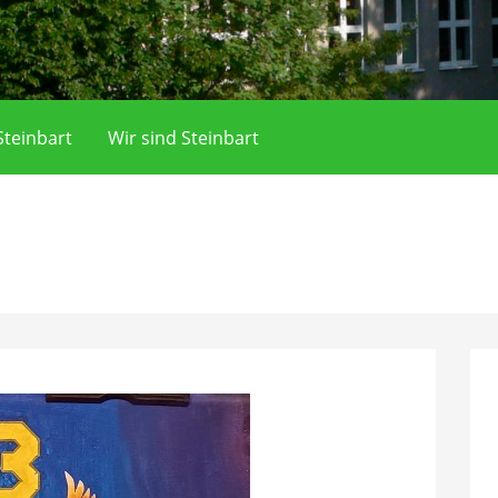
teinbart
Wir sind Steinbart