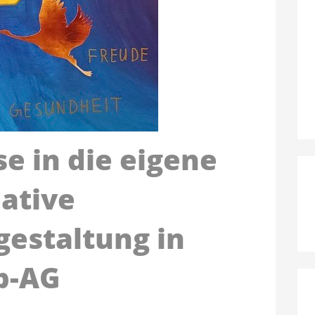
e in die eigene
eative
gestaltung in
b-AG