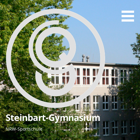
Zum
Inhalt
springen
Steinbart-Gymnasium
NRW-Sportschule